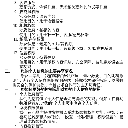
客户服务
联系方式、沟通信息、需求相关联的其他必要信息
麦克风权限
涉及信息：语音内容
使用
目的
：
用于
语音搜索
相机权限
涉及信息：拍摄的内容
使用
目的
：
用于
扫一扫、客服/意见反馈
相册/存储权限
涉及信息：选定的图片/音视频
使用
目的
：
用于
扫一扫、
音视频下载、
客服/意见反馈
位置权限
涉及信息：位置信息
使用
目的
：
用于
版权内容识别、
安全保障
、智能
穿戴
设备
连
接
功能
二、
您的个人信息的主要共享情况
涉及共享时，我们遵循“合法正当、最小必要、目的明确原
则”，进行个人信息保护影响评估，采取技术保护措施，签署数
据安全的保护协议，严格要求合作商的业务与责任。
三、
您如何更好的控制我们对您的个人信息的使用
个人信息管理
我们为您提供了个人信息查询与管理的功能。例如：在
喜马
拉雅
穿戴
App“我的”
个人主页
中查询个人信息。
系统权限设置
我们在产品内提供快捷撤回系统权限授权的功能。例如：在
喜马拉雅
穿戴
App“我的—设置—
隐私
管理
—
权限
设置
”中管
理
系统权限
授权情况。
内容推荐管理