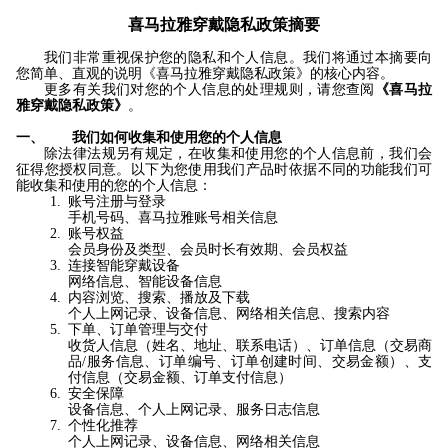
喜马拉雅
穿戴
隐私政策摘要
我们非常重视保护您的隐私和个人信息。我们将通过本摘要向
您简单、直观的说明《
喜马拉雅
穿戴
隐私政策》的核心内容。
更多有关我们对您的个人信息的处理规则，请您查阅
《喜马拉
雅
穿戴
隐私政策》
。
一、
我们如何收集和使用您的个人信息
除法律法规另有规定，在收集和使用您的个人信息前，我们会
征得您授权同意。以下为您使用我们产品时依据不同的功能我们可
能收集和使用的您的个人信息：
账号注册与登录
手机号码、
喜马拉雅
账号相关信息
账号权益
会员身份及类型、会员时长有效期、会员权益
连接智能
穿戴
设备
网络信息、智能设备信息
内容浏览、搜索、播放及下载
个人上网记录、设备信息、网络相关信息
、搜索内容
下单、订单管理与交付
收货人信息
（姓名、地址、联系电话）、订单信息（交易商
品/服务信息、订单编号、订单创建时间、交易金额）、支
付信息（交易金额、订单支付信息）
安全保障
设备信息、个人上网记录、服务日志
信息
个性化推荐
个人上网记录、
设备信息
、网络相关信息